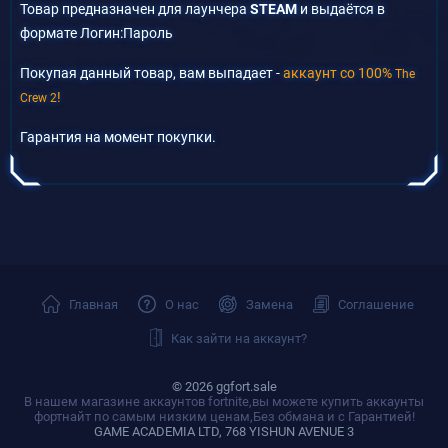
Товар предназначен для лаунчера
STEAM
и выдаётся в
формате Логин:Пароль
Покупая данный товар, вам выпадает -
аккаунт со 100%
The
!
Crew 2
Гарантия на момент покупки.
Главная
О нас
Замена
Соглашение
Как зайти на аккаунт?
© 2026 ggfort.sale
В нашем магазине аккаунтов fortnite,вы можете купить аккаунты
фортнайт по самым низким ценам,Без обмана и с Гарантией!
GAME ACADEMIA LTD, 768 YISHUN AVENUE 3