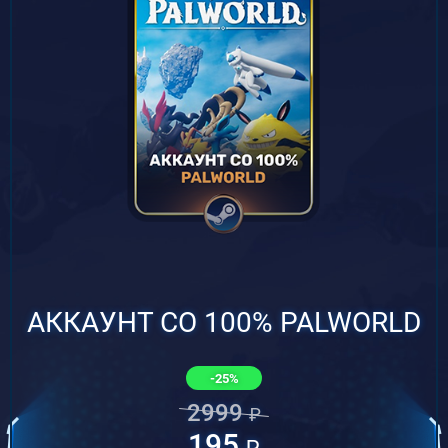
АККАУНТ СО 100% PALWORLD
-25%
2999
₽
195
₽