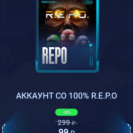
АККАУНТ СО 100% R.E.P.O
-25%
299
₽
99
₽