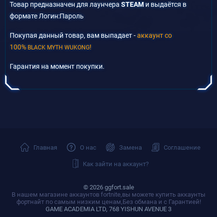
Товар предназначен для лаунчера
STEAM
и выдаётся в
формате Логин:Пароль
Покупая данный товар, вам выпадает -
аккаунт со
100%
!
BLACK MYTH WUKONG
Гарантия на момент покупки.
Главная
О нас
Замена
Соглашение
Как зайти на аккаунт?
© 2026 ggfort.sale
В нашем магазине аккаунтов fortnite,вы можете купить аккаунты
фортнайт по самым низким ценам,Без обмана и с Гарантией!
GAME ACADEMIA LTD, 768 YISHUN AVENUE 3