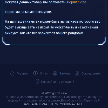
Покупая данный товар, вы получаете -
Popular Vibe
Гарантия на момент покупки.
На данных аккаунтах может-быть актив,из-за которого вас
будет выкидывать из игры! Но может-быть и не активный
аккаунт. Так что все зависит от вашего рандома!
Главная
О нас
Замена
Соглашение
Как зайти на аккаунт?
© 2026 ggfort.sale
В нашем магазине аккаунтов fortnite,вы можете купить аккаунты
фортнайт по самым низким ценам,Без обмана и с Гарантией!
GAME ACADEMIA LTD, 768 YISHUN AVENUE 3